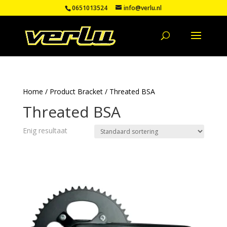
0651013524
info@verlu.nl
Home
/ Product Bracket / Threated BSA
Threated BSA
Enig resultaat