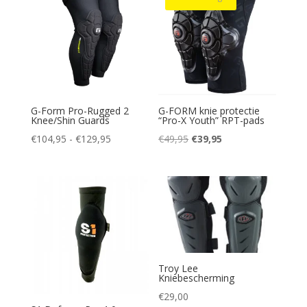
G-Form Pro-Rugged 2
G-FORM knie protectie
Knee/Shin Guards
“Pro-X Youth” RPT-pads
Prijsklasse:
Oorspronkelijke
Huidige
€
104,95
-
€
129,95
€
49,95
€
39,95
€104,95
prijs
prijs
tot
was:
is:
€129,95
€49,95.
€39,95.
Troy Lee
Kniebescherming
€
29,00