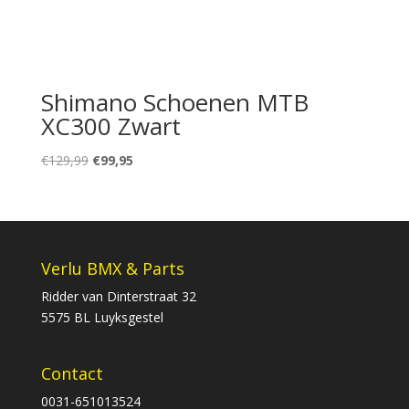
Shimano Schoenen MTB
XC300 Zwart
Oorspronkelijke
Huidige
€
129,99
€
99,95
prijs
prijs
was:
is:
€129,99.
€99,95.
Verlu BMX & Parts
Ridder van Dinterstraat 32
5575 BL Luyksgestel
Contact
0031-651013524