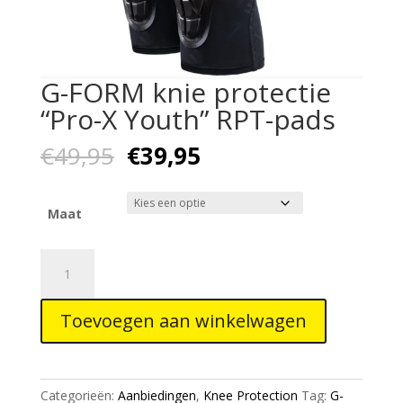
G-FORM knie protectie
“Pro-X Youth” RPT-pads
Oorspronkelijke
Huidige
€
49,95
€
39,95
prijs
prijs
was:
is:
€49,95.
€39,95.
Maat
G-
FORM
knie
Toevoegen aan winkelwagen
protectie
"Pro-
X
Youth"
Categorieën:
Aanbiedingen
,
Knee Protection
Tag:
G-