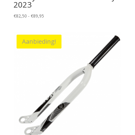
2023
Prijsklasse:
€
82,50
-
€
89,95
€82,50
tot
€89,95
Aanbieding!