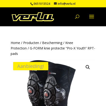
0651013524
info@verlu.nl
Home
/
Producten
/
Bescherming
/
Knee
Protection
/ G-FORM knie protectie “Pro-X Youth” RPT-
pads
Aanbieding!