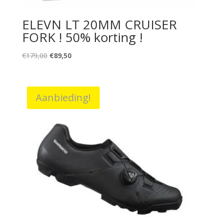
ELEVN LT 20MM CRUISER
FORK ! 50% korting !
Oorspronkelijke
Huidige
€
179,00
€
89,50
prijs
prijs
was:
is:
€179,00.
€89,50.
Aanbieding!