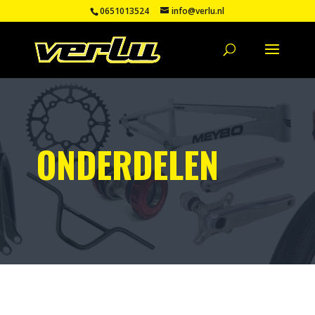
0651013524
info@verlu.nl
ONDERDELEN