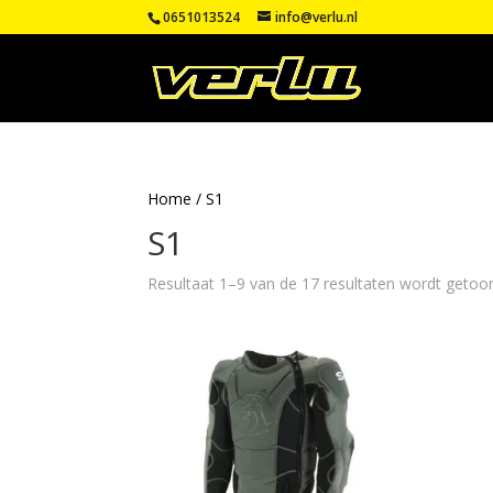
0651013524
info@verlu.nl
Home
/ S1
S1
Resultaat 1–9 van de 17 resultaten wordt getoo