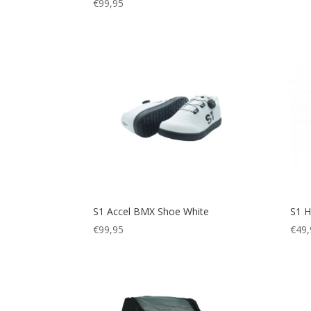
€
99,95
S1 Accel BMX Shoe White
S1 H
€
99,95
€
49,