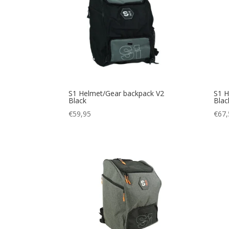
S1 Helmet/Gear backpack V2
S1 H
Black
Blac
€
59,95
€
67,