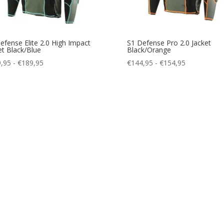
efense Elite 2.0 High Impact
S1 Defense Pro 2.0 Jacket
et Black/Blue
Black/Orange
Prijsklasse:
Prijsklasse:
,95
-
€
189,95
€
144,95
-
€
154,95
€169,95
€144,95
tot
tot
€189,95
€154,95