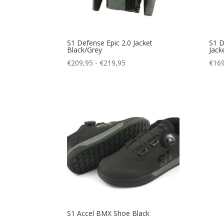
S1 Defense Epic 2.0 Jacket
S1 D
Black/Grey
Jack
Prijsklasse:
€
209,95
-
€
219,95
€
169
€209,95
tot
€219,95
S1 Accel BMX Shoe Black