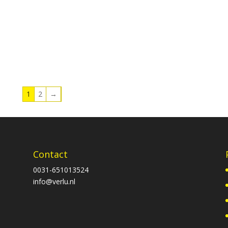
1
2
→
Contact
0031-651013524
info@verlu.nl