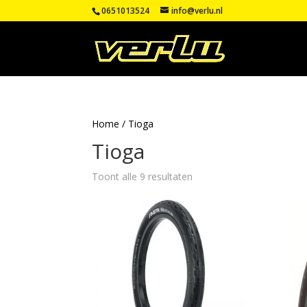
0651013524
info@verlu.nl
Home
/ Tioga
Tioga
Toont alle 9 resultaten