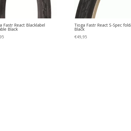
a Fastr React Blacklabel
Tioga Fastr React S-Spec fold
able Black
Black
95
€
49,95