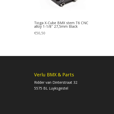
Tioga X-Cube BMX stem T6 CNC
alloy 1-1/8″ 27,5mm Black
€
50,50
Verlu BMX & Parts
Ridder van Dinterstraat 32
5575 BL Luyksgestel