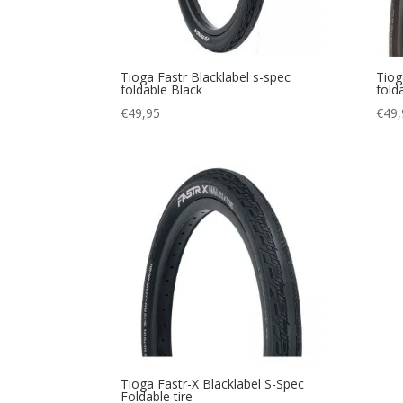
Tioga Fastr Blacklabel s-spec
Tiog
foldable Black
fold
€
49,95
€
49,
Tioga Fastr-X Blacklabel S-Spec
Foldable tire