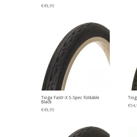
€
49,95
Tioga Fastr-X S-Spec foldable
Tiog
Black
€
54,
€
49,95