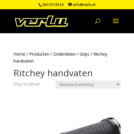
0651013524
info@verlu.nl
Home
/
Producten
/
Onderdelen
/
Grips
/ Ritchey
handvaten
Ritchey handvaten
Enig resultaat