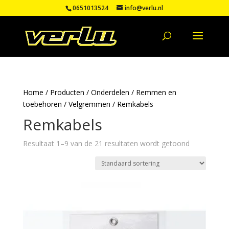
0651013524
info@verlu.nl
Home
/
Producten
/
Onderdelen
/
Remmen en
toebehoren
/
Velgremmen
/ Remkabels
Remkabels
Resultaat 1–9 van de 21 resultaten wordt getoond