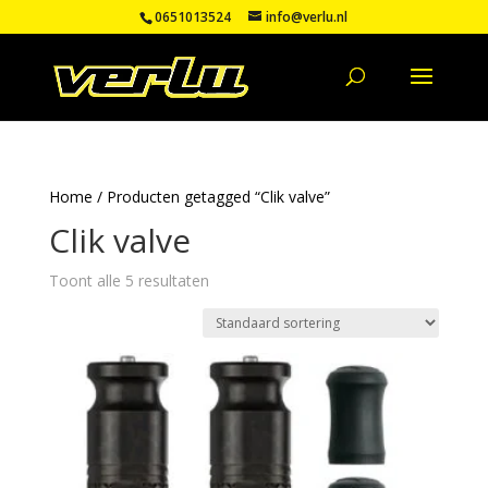
0651013524
info@verlu.nl
Home
/ Producten getagged “Clik valve”
Clik valve
Toont alle 5 resultaten