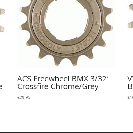
ACS Freewheel BMX 3/32′
V
e
Crossfire Chrome/Grey
B
€
29,95
€
1