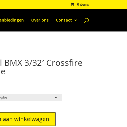
0 items
anbiedingen
Over ons
Contact
 BMX 3/32′ Crossfire
me
 aan winkelwagen