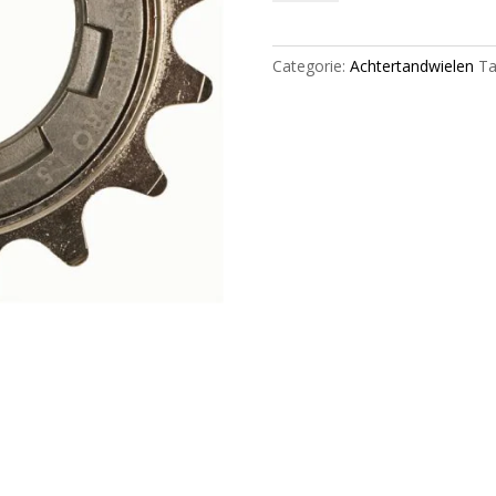
BMX
3/32'
Crossfire
Categorie:
Achtertandwielen
Ta
pro
1.5
Chrome
aantal