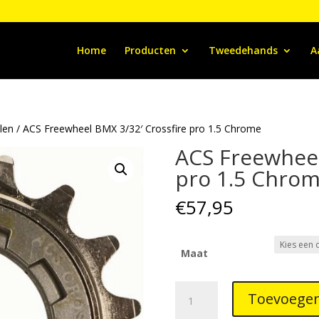
Home
Producten
Tweedehands
A
len
/ ACS Freewheel BMX 3/32′ Crossfire pro 1.5 Chrome
ACS Freewheel
pro 1.5 Chro
€
57,95
Maat
ACS
Toevoegen
Freewheel