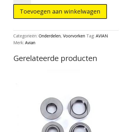
Tapered
Toevoegen aan winkelwagen
Replacement
Top
Screw
aantal
Categorieën:
Onderdelen
,
Voorvorken
Tag:
AVIAN
Merk:
Avian
Gerelateerde producten