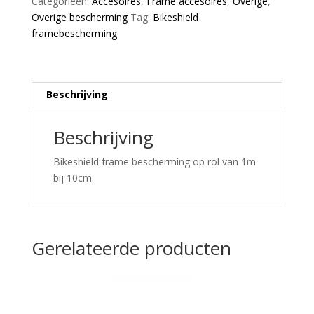
Categorieën:
Accesoires
,
Frame accesoires
,
Overige
,
aantal
Overige bescherming
Tag:
Bikeshield
framebescherming
Beschrijving
Beschrijving
Bikeshield frame bescherming op rol van 1m
bij 10cm.
Gerelateerde producten