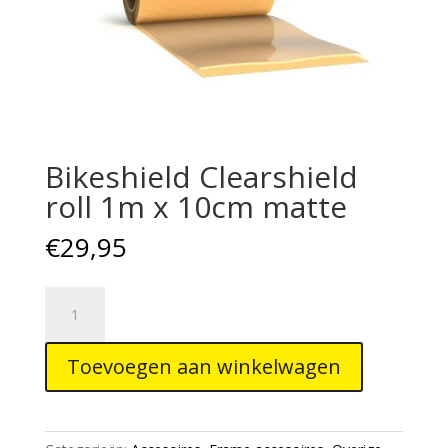
Bikeshield Clearshield
roll 1m x 10cm matte
€
29,95
Bikeshield
Clearshield
roll
Toevoegen aan winkelwagen
1m
x
10cm
matte