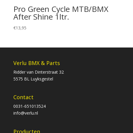
Pro Green Cycle MTB/BMX
After Shine 1ltr.
€
13,95
Verlu BMX & Parts
Ridder van Dinterstraat 32
5575 BL Luyksgestel
Contact
0031-651013524
info@verlu.nl
Producten