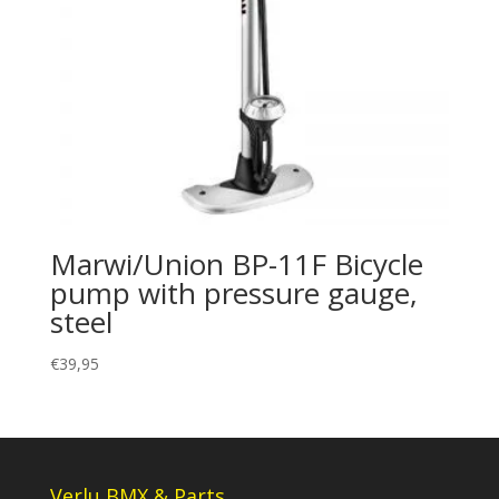
Marwi/Union BP-11F Bicycle
pump with pressure gauge,
steel
€
39,95
Verlu BMX & Parts