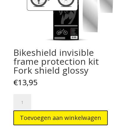
Bikeshield invisible
frame protection kit
Fork shield glossy
€
13,95
Bikeshield
invisible
frame
Toevoegen aan winkelwagen
protection
kit
Fork