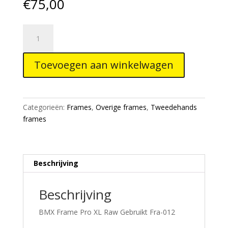
€
75,00
BMX
Frame
Pro
Toevoegen aan winkelwagen
XL
Raw
Gebruikt
Fra-
Categorieën:
Frames
,
Overige frames
,
Tweedehands
012
frames
aantal
Beschrijving
Beschrijving
BMX Frame Pro XL Raw Gebruikt Fra-012