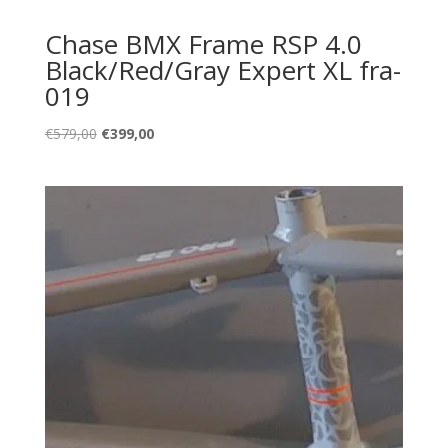
Chase BMX Frame RSP 4.0
Black/Red/Gray Expert XL fra-
019
Oorspronkelijke
Huidige
€
579,00
€
399,00
prijs
prijs
was:
is:
€579,00.
€399,00.