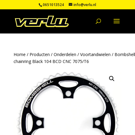
0651013524
info@verlu.nl
Home
/
Producten
/
Onderdelen
/
Voortandwielen
/ Bombshel
chainring Black 104 BCD CNC 7075/T6