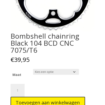
Bombshell chainring
Black 104 BCD CNC
7075/T6
€
39,95
Maat
Bombshell
chainring
Black
Toevoegen aan winkelwagen
104