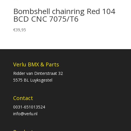
Bombshell chainring Red 104
BCD CNC 7075/T6
€
39,95
Verlu BMX & Parts
Ridder van Dinterstraat 32
5575 BL Luyksgestel
Contact
0031-651013524
info@verlu.nl