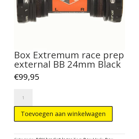
Box Extremum race prep
external BB 24mm Black
€
99,95
Box
Extremum
race
Toevoegen aan winkelwagen
prep
external
BB
24mm