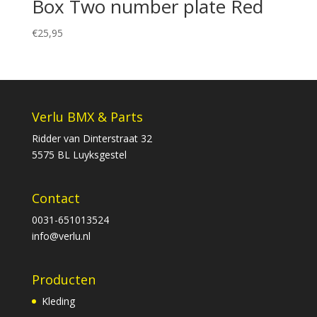
Box Two number plate Red
€
25,95
Verlu BMX & Parts
Ridder van Dinterstraat 32
5575 BL Luyksgestel
Contact
0031-651013524
info@verlu.nl
Producten
Kleding