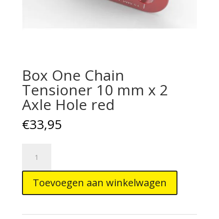
Box One Chain
Tensioner 10 mm x 2
Axle Hole red
€
33,95
Box
One
Chain
Toevoegen aan winkelwagen
Tensioner
10
mm
x