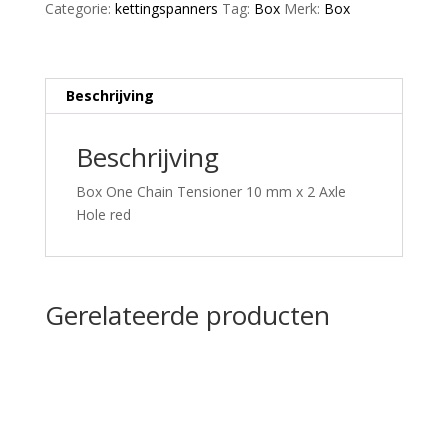
Categorie:
kettingspanners
Tag:
Box
Merk:
Box
2
Axle
Hole
red
Beschrijving
aantal
Beschrijving
Box One Chain Tensioner 10 mm x 2 Axle
Hole red
Gerelateerde producten