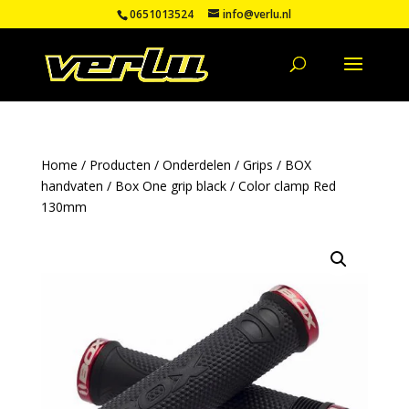
0651013524
info@verlu.nl
Home
/
Producten
/
Onderdelen
/
Grips
/
BOX
handvaten
/ Box One grip black / Color clamp Red
130mm