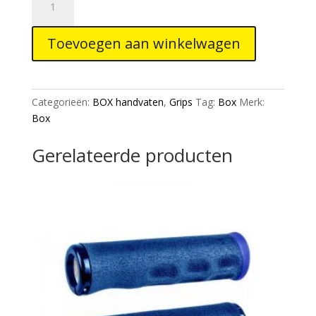
One
grip
Toevoegen aan winkelwagen
black
/
Color
clamp
Categorieën:
BOX handvaten
,
Grips
Tag:
Box
Merk:
Red
Box
130mm
aantal
Gerelateerde producten