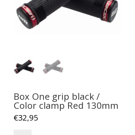
Box One grip black /
Color clamp Red 130mm
€
32,95
Box