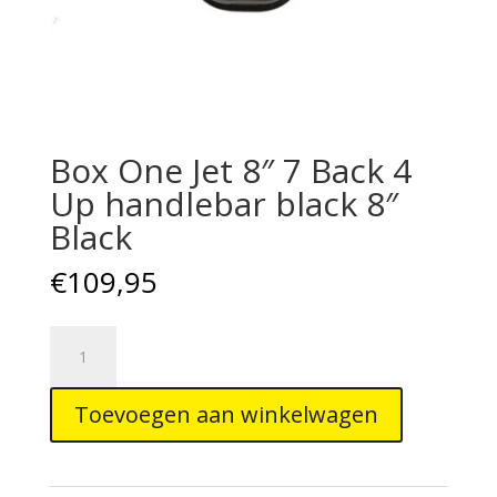
Box One Jet 8″ 7 Back 4
Up handlebar black 8″
Black
€
109,95
Box
One
Jet
Toevoegen aan winkelwagen
8"
7
Back
4