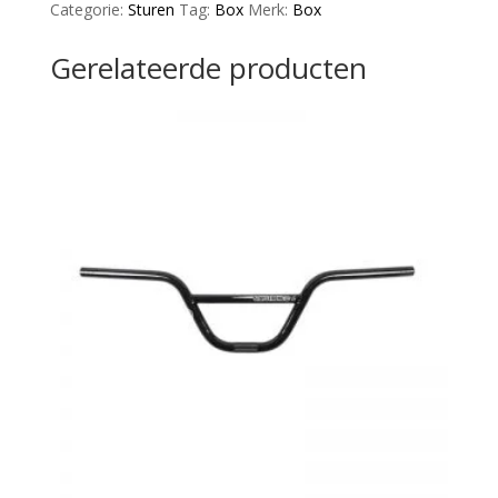
Categorie:
Sturen
Tag:
Box
Merk:
Box
Up
handlebar
Gerelateerde producten
black
8"
Black
aantal