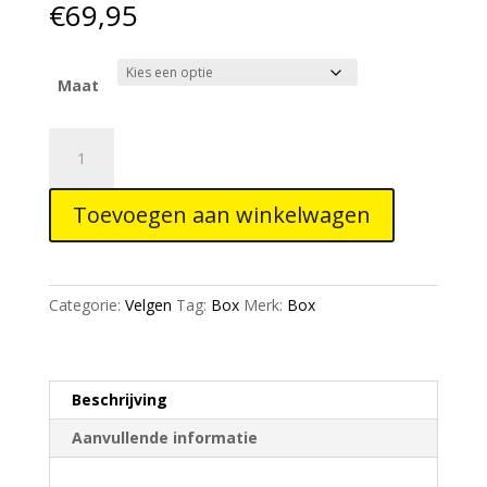
€
69,95
Maat
Box
One
rim
Toevoegen aan winkelwagen
Blue
Front
or
Rear
Categorie:
Velgen
Tag:
Box
Merk:
Box
aantal
Beschrijving
Aanvullende informatie