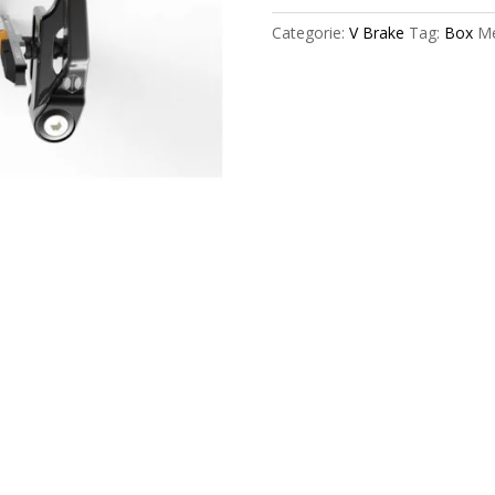
Black
Categorie:
V Brake
Tag:
Box
Me
aantal