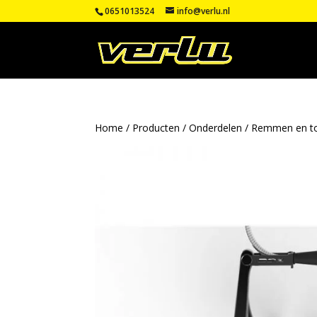
0651013524
info@verlu.nl
Home
/
Producten
/
Onderdelen
/
Remmen en t