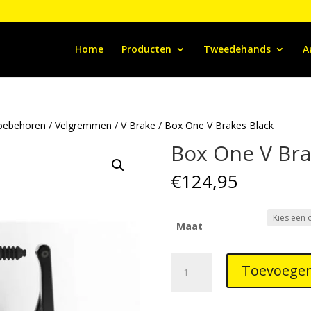
Home
Producten
Tweedehands
A
oebehoren
/
Velgremmen
/
V Brake
/ Box One V Brakes Black
Box One V Bra
€
124,95
Maat
Box
Toevoegen
One
V
Brakes