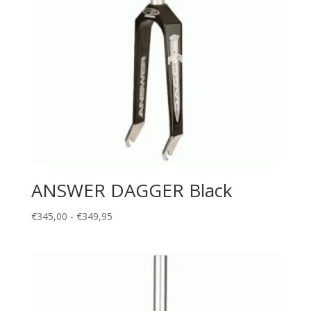
ANSWER DAGGER Black
Prijsklasse:
€
345,00
-
€
349,95
€345,00
tot
€349,95