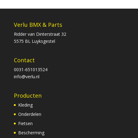
was:
is:
€179,00.
€134,25.
Verlu BMX & Parts
Ridder van Dinterstraat 32
5575 BL Luyksgestel
Contact
0031-651013524
info@verlu.nl
Producten
Kleding
Onderdelen
Fietsen
Bescherming