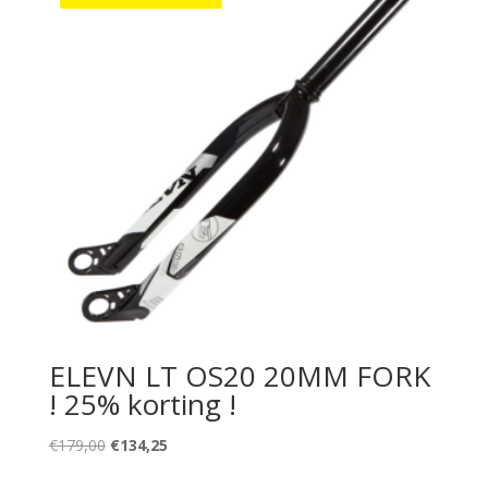
ELEVN LT OS20 20MM FORK
! 25% korting !
Oorspronkelijke
Huidige
€
179,00
€
134,25
prijs
prijs