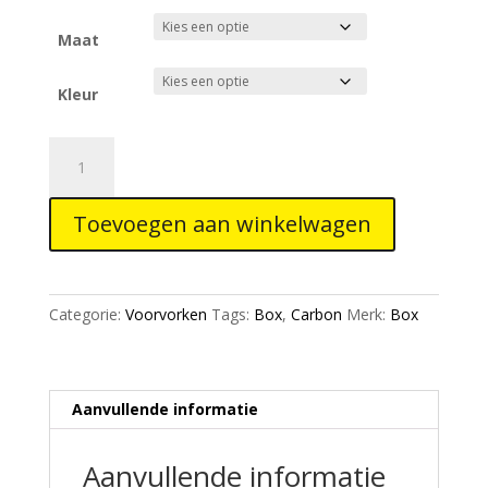
Maat
Kleur
Box
One
X2
Toevoegen aan winkelwagen
Pro
Carbon
1
1/8"
Categorie:
Voorvorken
Tags:
Box
,
Carbon
Merk:
Box
cromo
steerer
20mm
fork
Aanvullende informatie
black
aantal
Aanvullende informatie