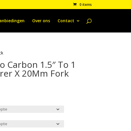
0 items
anbiedingen
Over ons
Contact
ck
o Carbon 1.5″ To 1
eerer X 20Mm Fork