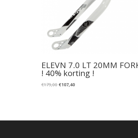
ELEVN 7.0 LT 20MM FOR
! 40% korting !
Oorspronkelijke
Huidige
€
179,00
€
107,40
prijs
prijs
was:
is:
€179,00.
€107,40.