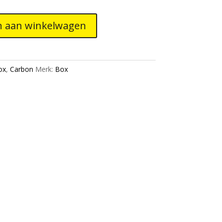
 aan winkelwagen
ox
,
Carbon
Merk:
Box