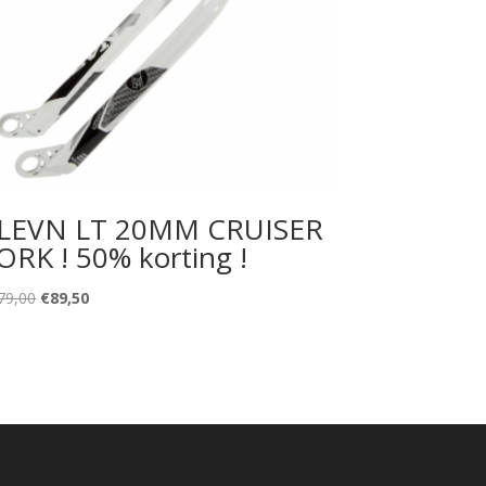
LEVN LT 20MM CRUISER
ORK ! 50% korting !
Oorspronkelijke
Huidige
79,00
€
89,50
prijs
prijs
was:
is:
€179,00.
€89,50.