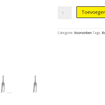
Box
Toevoegen
One
X5
Pro
Carbon
Categorie:
Voorvorken
Tags:
B
1.5"
To
1
1/8”
Alloy
Steerer
X
20Mm
Fork
Black
aantal