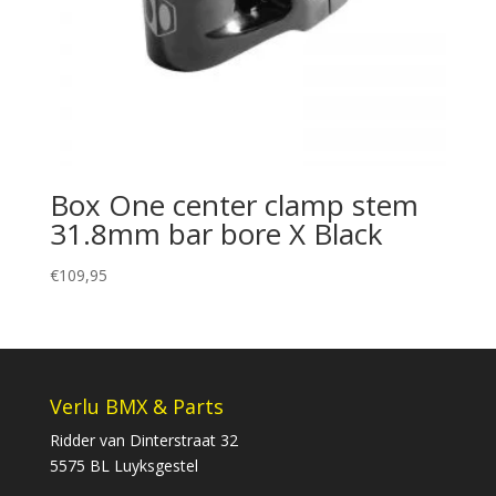
Box One center clamp stem
31.8mm bar bore X Black
€
109,95
Verlu BMX & Parts
Ridder van Dinterstraat 32
5575 BL Luyksgestel