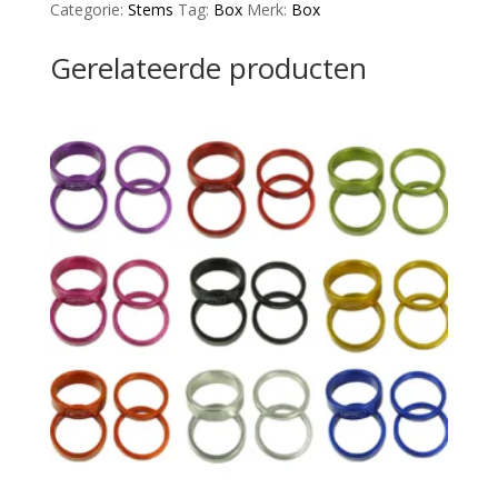
Categorie:
Stems
Tag:
Box
Merk:
Box
Stem
M6x20
Gerelateerde producten
Natural
aantal