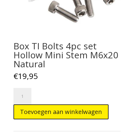
Box TI Bolts 4pc set
Hollow Mini Stem M6x20
Natural
€
19,95
Box
TI
Bolts
Toevoegen aan winkelwagen
4pc
set
Hollow
Mini