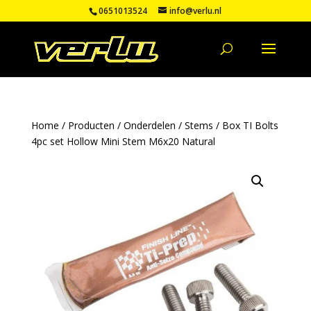
0651013524
info@verlu.nl
Home
/
Producten
/
Onderdelen
/
Stems
/ Box TI Bolts
4pc set Hollow Mini Stem M6x20 Natural