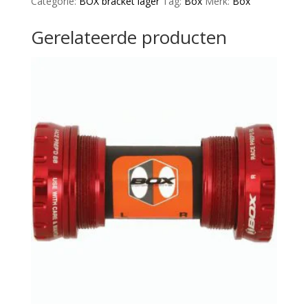
Categorie:
BOX bracket lager
Tag:
Box
Merk:
Box
aantal
Gerelateerde producten