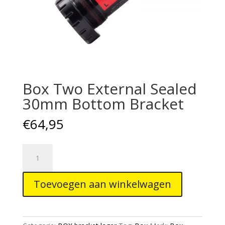
Box Two External Sealed
30mm Bottom Bracket
€
64,95
Box
Two
External
Toevoegen aan winkelwagen
Sealed
30mm
Bottom
Bracket