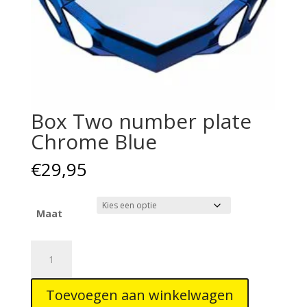
Box Two number plate
Chrome Blue
€
29,95
Maat
Box
Two
number
Toevoegen aan winkelwagen
plate