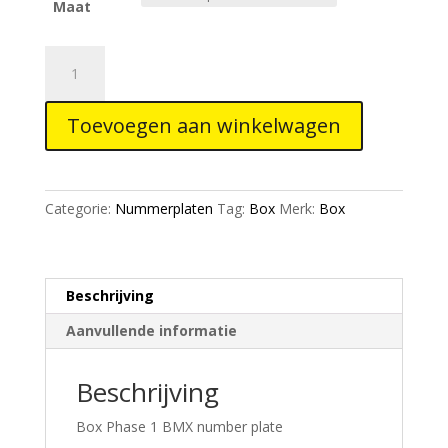
Maat
Box
Two
number
Toevoegen aan winkelwagen
plate
Purple
aantal
Categorie:
Nummerplaten
Tag:
Box
Merk:
Box
Beschrijving
Aanvullende informatie
Beschrijving
Box Phase 1 BMX number plate