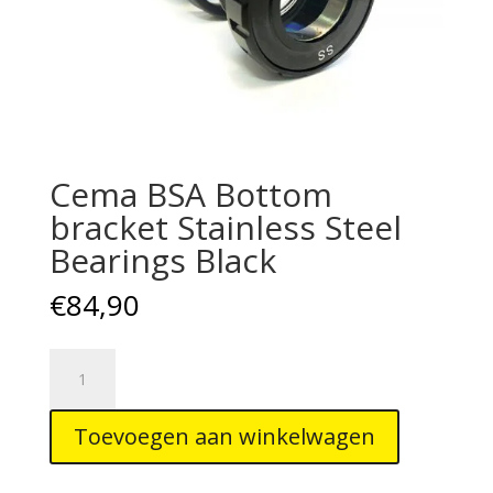
Cema BSA Bottom
bracket Stainless Steel
Bearings Black
€
84,90
Cema
BSA
Bottom
Toevoegen aan winkelwagen
bracket
Stainless
Steel