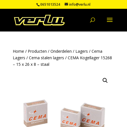
0651013524
info@verlu.nl
Home
/
Producten
/
Onderdelen
/
Lagers
/
Cema
Lagers
/
Cema stalen lagers
/ CEMA Kogellager 15268
– 15 x 26 x 8 – staal