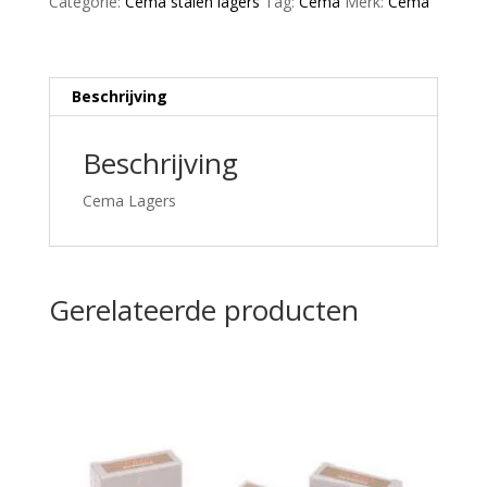
Categorie:
Cema stalen lagers
Tag:
Cema
Merk:
Cema
x
8
-
staal
Beschrijving
aantal
Beschrijving
Cema Lagers
Gerelateerde producten