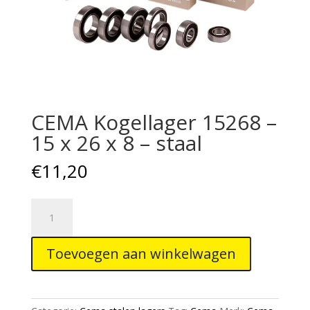
CEMA Kogellager 15268 –
15 x 26 x 8 – staal
€
11,20
CEMA
Kogellager
15268
Toevoegen aan winkelwagen
-
15
x
26