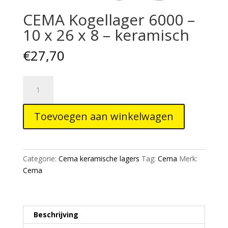
CEMA Kogellager 6000 –
10 x 26 x 8 – keramisch
€
27,70
CEMA
Kogellager
6000
Toevoegen aan winkelwagen
-
10
x
26
Categorie:
Cema keramische lagers
Tag:
Cema
Merk:
x
Cema
8
-
keramisch
aantal
Beschrijving