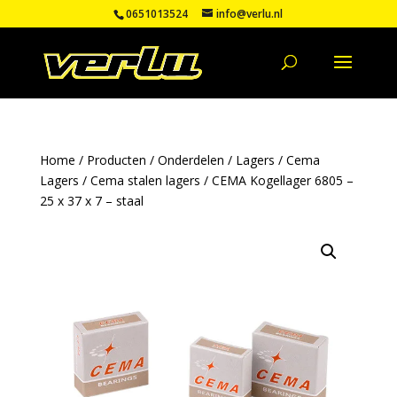
0651013524
info@verlu.nl
Home
/
Producten
/
Onderdelen
/
Lagers
/
Cema
Lagers
/
Cema stalen lagers
/ CEMA Kogellager 6805 –
25 x 37 x 7 – staal