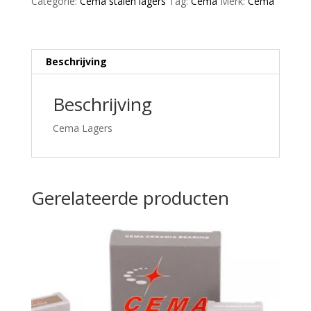
Categorie:
Cema stalen lagers
Tag:
Cema
Merk:
Cema
x
7
-
staal
Beschrijving
aantal
Beschrijving
Cema Lagers
Gerelateerde producten