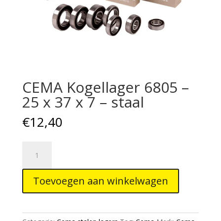
CEMA Kogellager 6805 –
25 x 37 x 7 – staal
€
12,40
CEMA
Kogellager
6805
Toevoegen aan winkelwagen
-
25
x
37