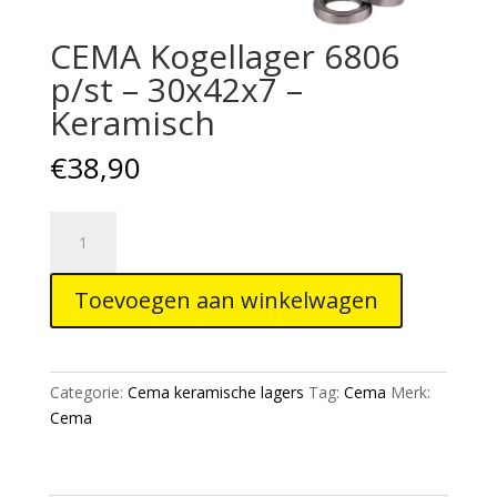
CEMA Kogellager 6806
p/st – 30x42x7 –
Keramisch
€
38,90
CEMA
Kogellager
6806
Toevoegen aan winkelwagen
p/st
-
30x42x7
-
Categorie:
Cema keramische lagers
Tag:
Cema
Merk:
Keramisch
Cema
aantal