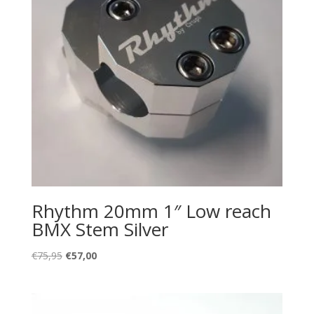
Rhythm 20mm 1″ Low reach
BMX Stem Silver
Oorspronkelijke
Huidige
€
75,95
€
57,00
prijs
prijs
was:
is:
€75,95.
€57,00.