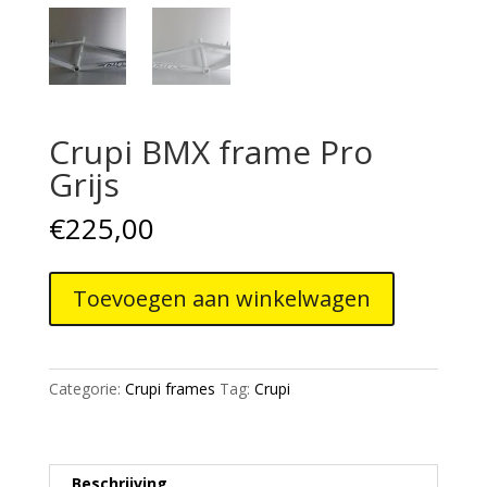
Crupi BMX frame Pro
Grijs
€
225,00
Crupi
Toevoegen aan winkelwagen
BMX
frame
Pro
Grijs
Categorie:
Crupi frames
Tag:
Crupi
aantal
Beschrijving