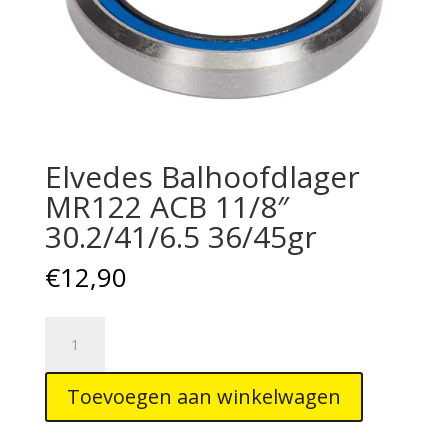
Elvedes Balhoofdlager
MR122 ACB 11/8″
30.2/41/6.5 36/45gr
€
12,90
Elvedes
Balhoofdlager
MR122
Toevoegen aan winkelwagen
ACB
11/8"
30.2/41/6.5