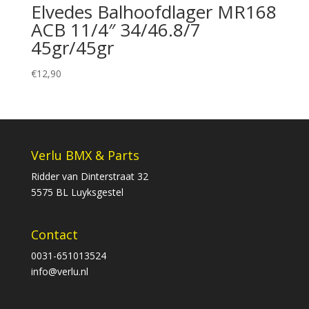
Elvedes Balhoofdlager MR168
ACB 11/4″ 34/46.8/7
45gr/45gr
€
12,90
Verlu BMX & Parts
Ridder van Dinterstraat 32
5575 BL Luyksgestel
Contact
0031-651013524
info@verlu.nl