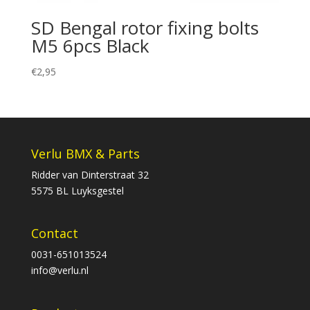
SD Bengal rotor fixing bolts
M5 6pcs Black
€
2,95
Verlu BMX & Parts
Ridder van Dinterstraat 32
5575 BL Luyksgestel
Contact
0031-651013524
info@verlu.nl