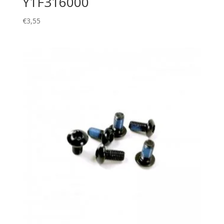
Y1F316000
€
3,55