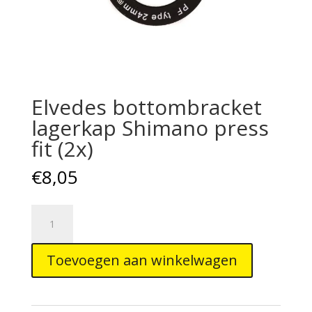
Elvedes bottombracket
lagerkap Shimano press
fit (2x)
€
8,05
Elvedes
bottombracket
lagerkap
Toevoegen aan winkelwagen
Shimano
press
fit
(2x)