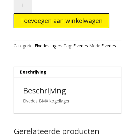
Kogellager
15267-
Toevoegen aan winkelwagen
2RS
15/26/7
sealed
aantal
Categorie:
Elvedes lagers
Tag:
Elvedes
Merk:
Elvedes
Beschrijving
Beschrijving
Elvedes BMX kogellager
Gerelateerde producten