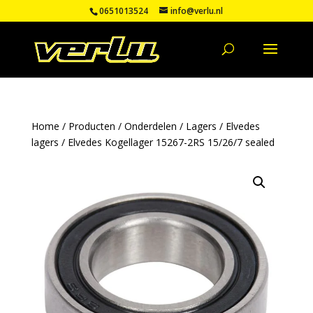
0651013524
info@verlu.nl
Home
/
Producten
/
Onderdelen
/
Lagers
/
Elvedes
lagers
/ Elvedes Kogellager 15267-2RS 15/26/7 sealed