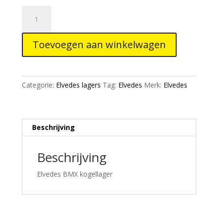
Elvedes
Kogellager
608-
Toevoegen aan winkelwagen
2RS
8/22/7
sealed
2017103
Categorie:
Elvedes lagers
Tag:
Elvedes
Merk:
Elvedes
aantal
Beschrijving
Beschrijving
Elvedes BMX kogellager