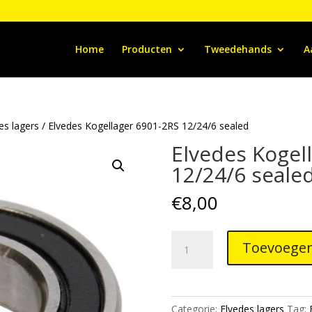
Home
Producten
Tweedehands
A
es lagers
/ Elvedes Kogellager 6901-2RS 12/24/6 sealed
Elvedes Kogel
12/24/6 seale
€
8,00
Elvedes
Toevoegen
Kogellager
6901-
2RS
12/24/6
Categorie:
Elvedes lagers
Tag: