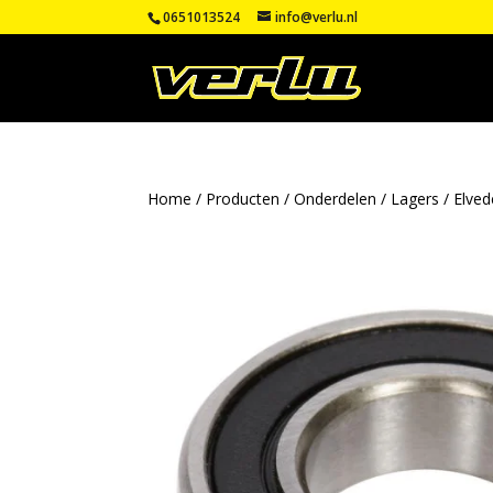
0651013524
info@verlu.nl
Home
/
Producten
/
Onderdelen
/
Lagers
/
Elved