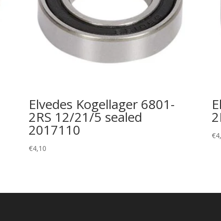
Elvedes Kogellager 6801-
E
2RS 12/21/5 sealed
2
2017110
€
4
€
4,10