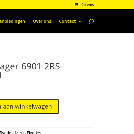
0 items
anbiedingen
Over ons
Contact
lager 6901-2RS
d
 aan winkelwagen
Elvedes
Merk:
Elvedes