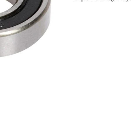
sealed
aantal