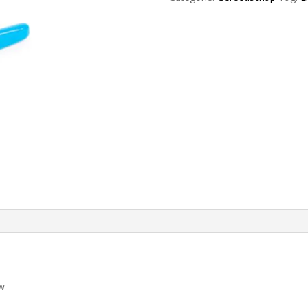
aantal
uw