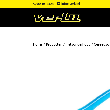
0651013524
info@verlu.nl
Home
/
Producten
/
Fietsonderhoud
/
Gereedsc