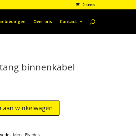
0 items
anbiedingen
Over ons
Contact
tang binnenkabel
 aan winkelwagen
lvedes
Merk:
Elvedes