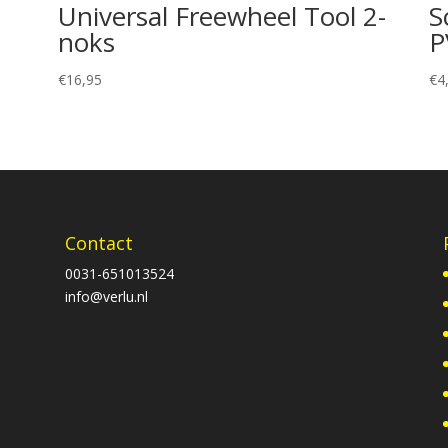
Universal Freewheel Tool 2-
S
noks
P
€
16,95
€
4
Contact
0031-651013524
info@verlu.nl