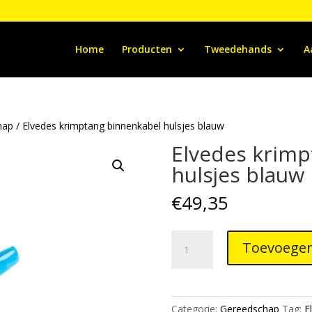
Home
Producten
Tweedehands
A
hap
/ Elvedes krimptang binnenkabel hulsjes blauw
Elvedes krimp
hulsjes blauw
€
49,35
Elvedes
Toevoegen
krimptang
binnenkabel
hulsjes
blauw
Categorie:
Gereedschap
Tag:
E