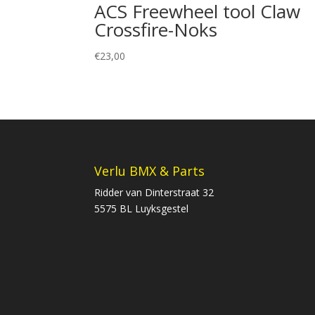
ACS Freewheel tool Claw
Crossfire-Noks
€
23,00
Verlu BMX & Parts
Ridder van Dinterstraat 32
5575 BL Luyksgestel