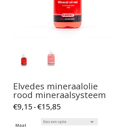
Elvedes mineraalolie
rood mineraalsysteem
Prijsklasse:
€
9,15
-
€
15,85
€9,15
tot
€15,85
Maat