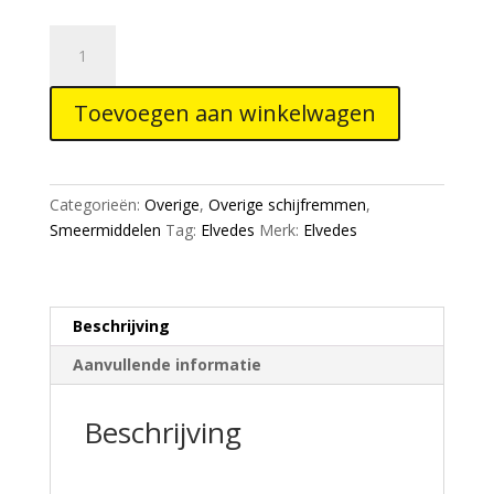
Elvedes
mineraalolie
rood
Toevoegen aan winkelwagen
mineraalsysteem
aantal
Categorieën:
Overige
,
Overige schijfremmen
,
Smeermiddelen
Tag:
Elvedes
Merk:
Elvedes
Beschrijving
Aanvullende informatie
Beschrijving