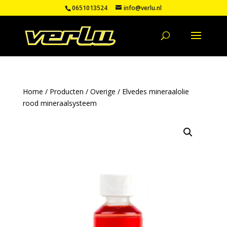
0651013524
info@verlu.nl
Home
/
Producten
/
Overige
/ Elvedes mineraalolie
rood mineraalsysteem