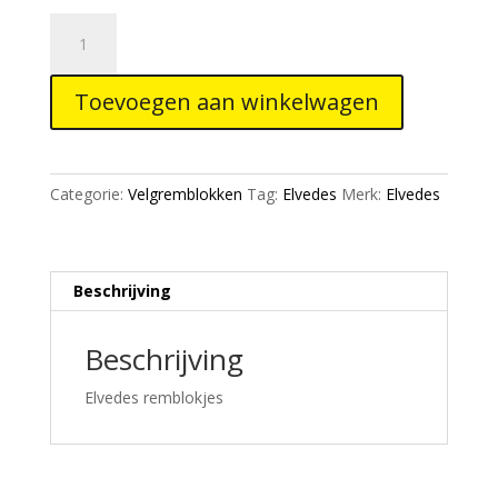
Elvedes
velgremblokjes
(1paar)
Toevoegen aan winkelwagen
V-
brake
72mm
wet&dry
Categorie:
Velgremblokken
Tag:
Elvedes
Merk:
Elvedes
aantal
Beschrijving
Beschrijving
Elvedes remblokjes