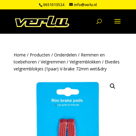
0651013524
info@verlu.nl
Home
/
Producten
/
Onderdelen
/
Remmen en
toebehoren
/
Velgremmen
/
Velgremblokken
/ Elvedes
velgremblokjes (1paar) V-brake 72mm wet&dry