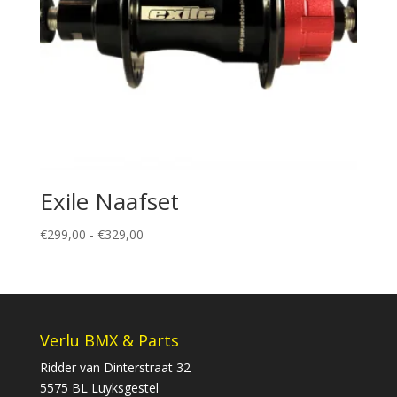
Exile Naafset
Prijsklasse:
€
299,00
-
€
329,00
€299,00
tot
€329,00
Verlu BMX & Parts
Ridder van Dinterstraat 32
5575 BL Luyksgestel