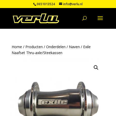
0651013524
info@verlu.nl
Home
/
Producten
/
Onderdelen
/
Naven
/ Exile
Naafset Thru-axle/Steekassen