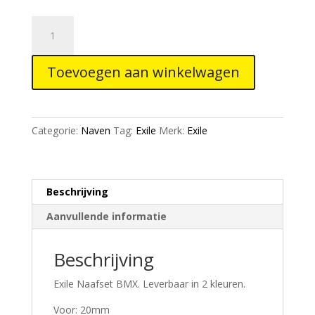
Exile
Naafset
Thru-
Toevoegen aan winkelwagen
axle/Steekassen
aantal
Categorie:
Naven
Tag:
Exile
Merk:
Exile
Beschrijving
Aanvullende informatie
Beschrijving
Exile Naafset BMX. Leverbaar in 2 kleuren.
Voor: 20mm