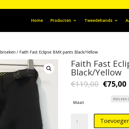
Home
Producten
Tweedehands
A
 broeken
/ Faith Fast Eclipse BMX pants Black/Yellow
Faith Fast Ec
Black/Yellow
Oorspro
€
119,00
€
75,00
prijs
p
was:
i
€119,00
Maat
Faith
Toevoegen
Fast