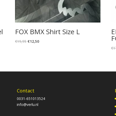
l
FOX BMX Shirt Size L
E
F
Oorspronkelijke
Huidige
€
19,95
€
12,50
prijs
prijs
€
1
was:
is:
€19,95.
€12,50.
Contact
0031-651013524
info@verlu.nl