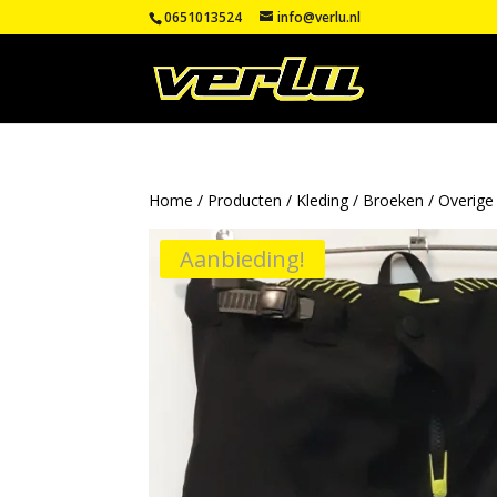
0651013524
info@verlu.nl
Home
/
Producten
/
Kleding
/
Broeken
/
Overige
Aanbieding!