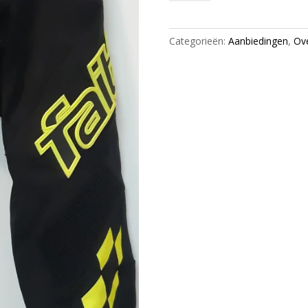
Eclipse
BMX
pants
Categorieën:
Aanbiedingen
,
Ove
Black/Yellow
aantal