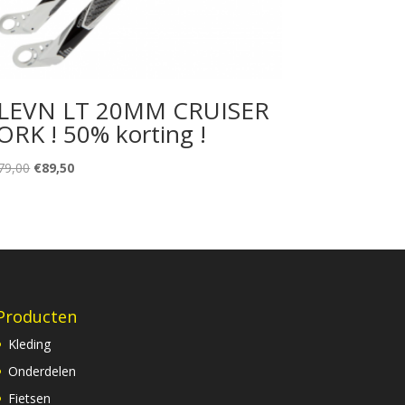
LEVN LT 20MM CRUISER
ORK ! 50% korting !
Oorspronkelijke
Huidige
79,00
€
89,50
prijs
prijs
was:
is:
€179,00.
€89,50.
Producten
Kleding
Onderdelen
Fietsen