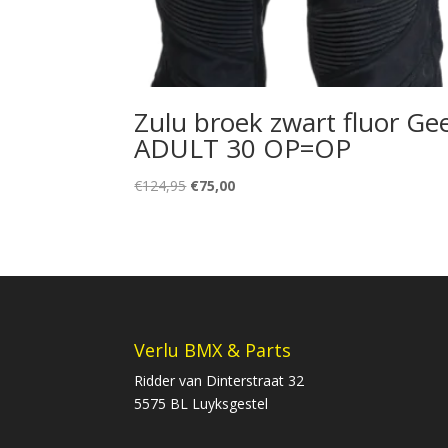
Zulu broek zwart fluor Gee
ADULT 30 OP=OP
Oorspronkelijke
Huidige
€
124,95
€
75,00
prijs
prijs
was:
is:
€124,95.
€75,00.
Verlu BMX & Parts
Ridder van Dinterstraat 32
5575 BL Luyksgestel