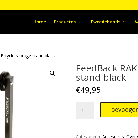
Home
Producten
Tweedehands
A
icycle storage stand black
FeedBack RAKK
stand black
€
49,95
FeedBack
Toevoegen
RAKK
-
Bicycle
storage
Categorieën:
Accesoires
,
Overi