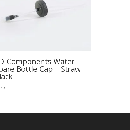
D Components Water
pare Bottle Cap + Straw
lack
,25