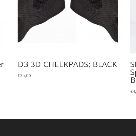
er
D3 3D CHEEKPADS; BLACK
S
S
€
35,00
B
€
4