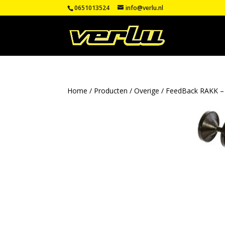
0651013524
info@verlu.nl
Home
/
Producten
/
Overige
/ FeedBack RAKK – B