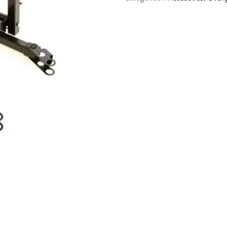
stand
black
aantal