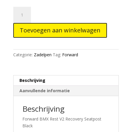
Forward
Rest
V2
Toevoegen aan winkelwagen
Recovery
Seatpost
Black
aantal
Categorie:
Zadelpen
Tag:
Forward
Beschrijving
Aanvullende informatie
Beschrijving
Forward BMX Rest V2 Recovery Seatpost
Black