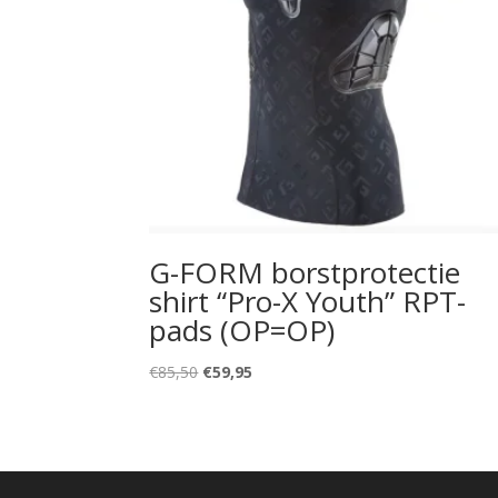
G-FORM borstprotectie
shirt “Pro-X Youth” RPT-
pads (OP=OP)
Oorspronkelijke
Huidige
€
85,50
€
59,95
prijs
prijs
was:
is:
€85,50.
€59,95.