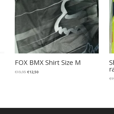
FOX BMX Shirt Size M
S
r
Oorspronkelijke
Huidige
€
19,95
€
12,50
prijs
prijs
€
1
was:
is:
€19,95.
€12,50.