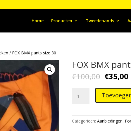
Home
Producten
Tweedehands
A
eken
/ FOX BMX pants size 30
FOX BMX pants
Oorspro
€
100,00
€
35,00
prijs
p
was:
i
FOX
€100,00
Toevoegen
BMX
pants
size
30
Categorieën:
Aanbiedingen
,
Fo
aantal