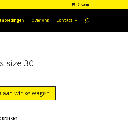
0 items
anbiedingen
Over ons
Contact
 size 30
nkelijke
Huidige
rijs
s:
.
€35,00.
 aan winkelwagen
x broeken