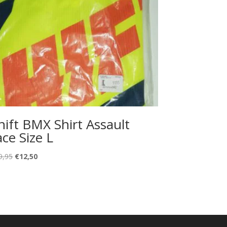
hift BMX Shirt Assault
ace Size L
Oorspronkelijke
Huidige
9,95
€
12,50
prijs
prijs
was:
is:
€19,95.
€12,50.