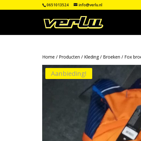
0651013524
info@verlu.nl
Home
/
Producten
/
Kleding
/
Broeken
/
Fox bro
Aanbieding!