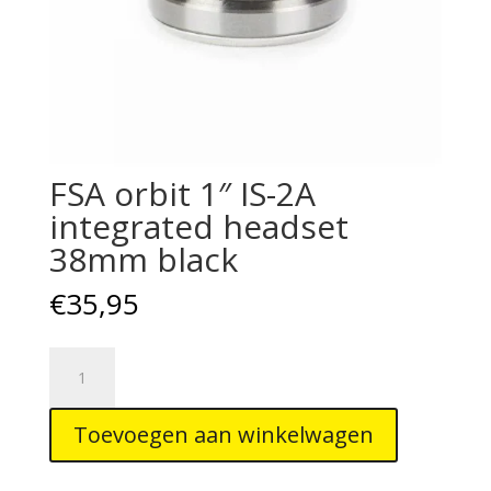
FSA orbit 1″ IS-2A
integrated headset
38mm black
€
35,95
FSA
orbit
1"
Toevoegen aan winkelwagen
IS-
2A
integrated