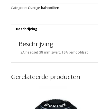
headset
Categorie:
Overige balhoofden
38mm
black
aantal
Beschrijving
Beschrijving
FSA headset 38 mm zwart. FSA balhoofdset.
Gerelateerde producten