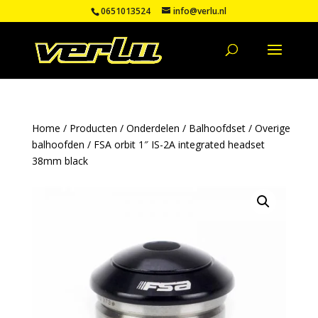
0651013524
info@verlu.nl
Home
/
Producten
/
Onderdelen
/
Balhoofdset
/
Overige
balhoofden
/ FSA orbit 1″ IS-2A integrated headset
38mm black