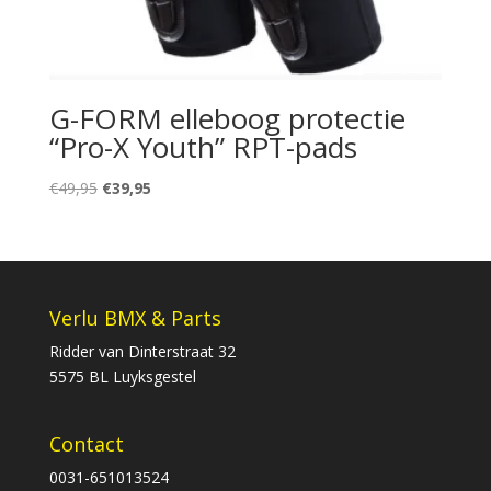
G-FORM elleboog protectie
“Pro-X Youth” RPT-pads
Oorspronkelijke
Huidige
€
49,95
€
39,95
prijs
prijs
was:
is:
€49,95.
€39,95.
Verlu BMX & Parts
Ridder van Dinterstraat 32
5575 BL Luyksgestel
Contact
0031-651013524