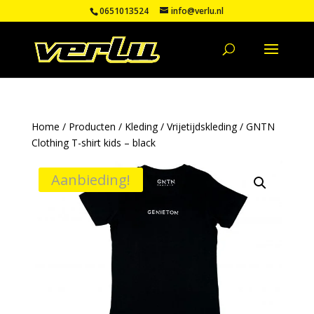
0651013524
info@verlu.nl
Home
/
Producten
/
Kleding
/
Vrijetijdskleding
/ GNTN
Clothing T-shirt kids – black
Aanbieding!