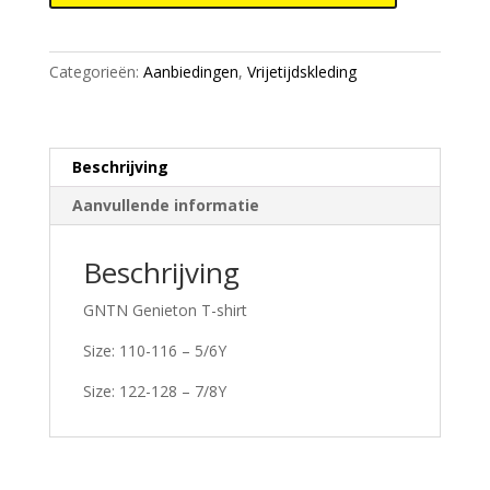
kids
-
black
Categorieën:
Aanbiedingen
,
Vrijetijdskleding
aantal
Beschrijving
Aanvullende informatie
Beschrijving
GNTN Genieton T-shirt
Size: 110-116 – 5/6Y
Size: 122-128 – 7/8Y