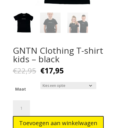
GNTN Clothing T-shirt
kids – black
Oorspronkelijke
Huidige
€
22,95
€
17,95
prijs
prijs
was:
is:
€22,95.
€17,95.
Maat
GNTN
Clothing
T-
Toevoegen aan winkelwagen
shirt