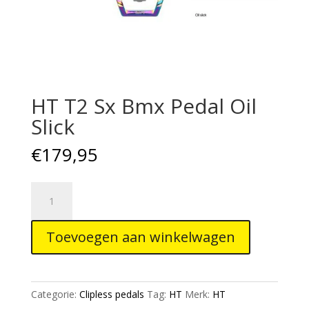
HT T2 Sx Bmx Pedal Oil
Slick
€
179,95
HT
T2
Sx
Toevoegen aan winkelwagen
Bmx
Pedal
Oil
Slick
Categorie:
Clipless pedals
Tag:
HT
Merk:
HT
aantal