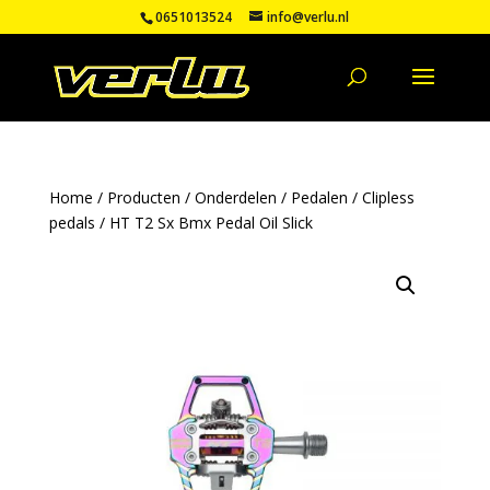
0651013524
info@verlu.nl
Home
/
Producten
/
Onderdelen
/
Pedalen
/
Clipless
pedals
/ HT T2 Sx Bmx Pedal Oil Slick