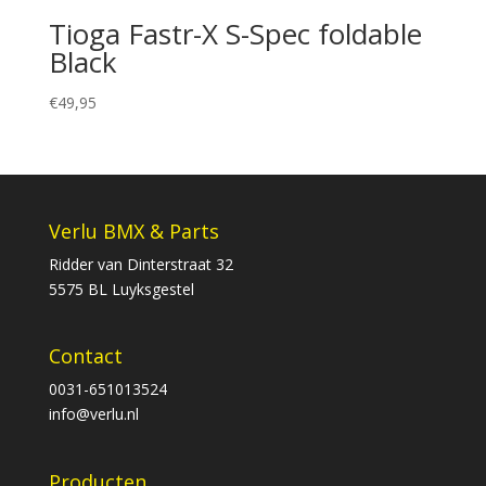
Tioga Fastr-X S-Spec foldable
Black
€
49,95
Verlu BMX & Parts
Ridder van Dinterstraat 32
5575 BL Luyksgestel
Contact
0031-651013524
info@verlu.nl
Producten