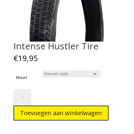
Intense Hustler Tire
€
19,95
Maat
Intense
Hustler
Tire
Toevoegen aan winkelwagen
aantal